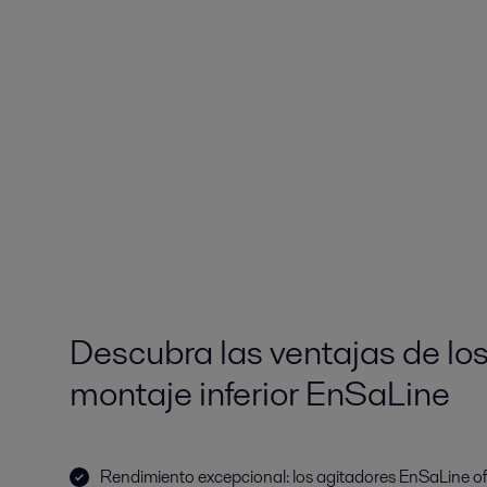
Descubra las ventajas de lo
montaje inferior EnSaLine
Rendimiento excepcional: los agitadores EnSaLine ofr