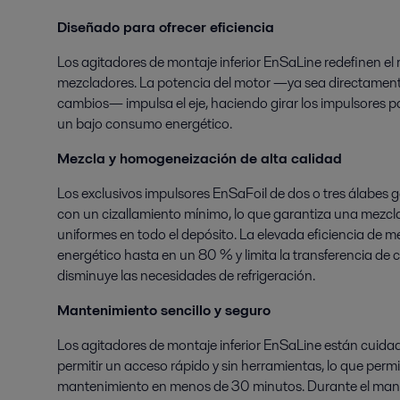
Diseñado para ofrecer eficiencia
Los agitadores de montaje inferior EnSaLine redefinen el 
mezcladores. La potencia del motor —ya sea directamente
cambios— impulsa el eje, haciendo girar los impulsores p
un bajo consumo energético.
Mezcla y homogeneización de alta calidad
Los exclusivos impulsores EnSaFoil de dos o tres álabes g
con un cizallamiento mínimo, lo que garantiza una mezc
uniformes en todo el depósito. La elevada eficiencia de 
energético hasta en un 80 % y limita la transferencia de c
disminuye las necesidades de refrigeración.
Mantenimiento sencillo y seguro
Los agitadores de montaje inferior EnSaLine están cui
permitir un acceso rápido y sin herramientas, lo que permit
mantenimiento en menos de 30 minutos. Durante el mant