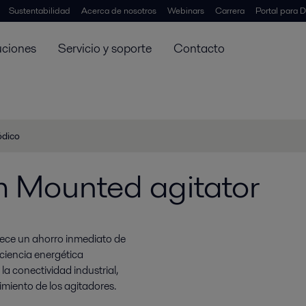
Sustentabilidad
Acerca de nosotros
Webinars
Carrera
Portal para D
uciones
Servicio y soporte
Contacto
ódico
 Mounted agitator
frece un ahorro inmediato de
iciencia energética
a conectividad industrial,
miento de los agitadores.