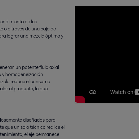
rendimiento de los
 o a través de una caja de
ara lograr una mezcla óptima y
eneran un potente flujo axial
la y homogeneización
mezcla reduce el consumo
alor al producto, lo que
dadosamente diseñados para
e que un solo técnico realice el
enimiento, el eje permanece