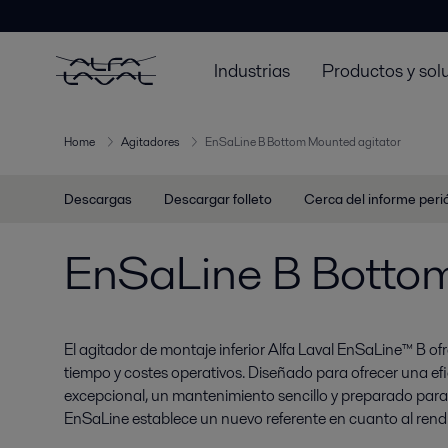
Industrias
Productos y sol
Home
Agitadores
EnSaLine B Bottom Mounted agitator
Descargas
Descargar folleto
Cerca del informe peri
EnSaLine B Bottom
El agitador de montaje inferior Alfa Laval EnSaLine™ B o
tiempo y costes operativos. Diseñado para ofrecer una ef
excepcional, un mantenimiento sencillo y preparado para l
EnSaLine establece un nuevo referente en cuanto al rendi