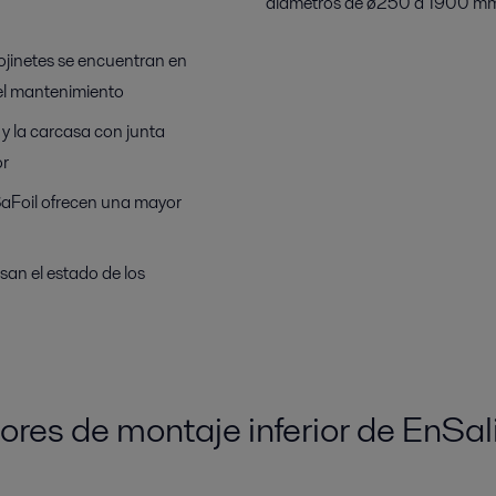
diámetros de ø250 a 1900 m
cojinetes se encuentran en
 el mantenimiento
 y la carcasa con junta
or
SaFoil ofrecen una mayor
san el estado de los
res de montaje inferior de EnSal