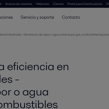
d
Acerca de nosotros
Webinars
Carrera
Portal para Distribuidores
D
uciones
Servicio y soporte
Contacto
as industriales - Generación de vapor o agua caliente por gas, combustibles líquido
eficiencia en
es -
or o agua
combustibles