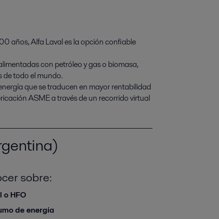
a
0 años, Alfa Laval es la opción confiable 
alimentadas con petróleo y gas o biomasa, 
 de todo el mundo.

nergía que se traducen en mayor rentabilidad 
ricación ASME a través de un recorrido virtual 
rgentina)
cer sobre:
el o HFO
umo de energía