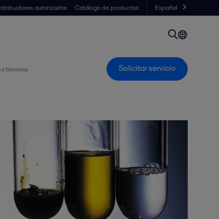
istribuidores autorizados
Catálogo de productos
Español
Solicitar servicio
s o biomasa