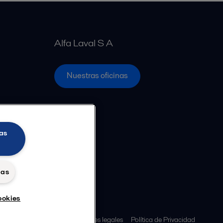
Alfa Laval S A
Nuestras oficinas
as
das
ookies
s policy
Términos y condiciones legales
Política de Privacidad