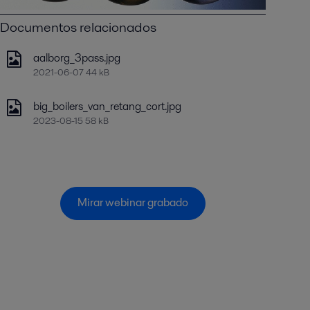
Documentos relacionados
aalborg_3pass.jpg
2021-06-07 44 kB
big_boilers_van_retang_cort.jpg
2023-08-15 58 kB
Mirar webinar grabado