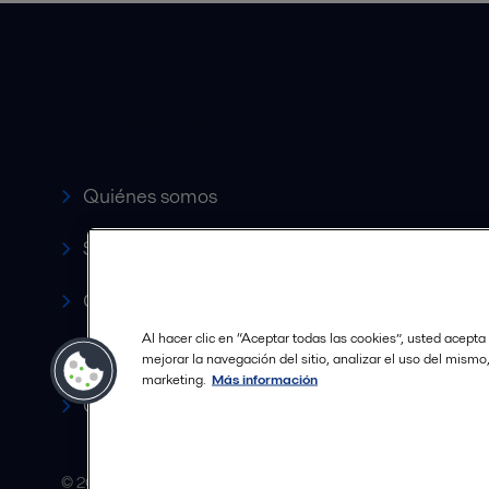
Accesos rápidos
Quiénes somos
Servicio y soporte
Canales de Venta Autorizados
Al hacer clic en “Aceptar todas las cookies”, usted acepta
Revista HERE
mejorar la navegación del sitio, analizar el uso del mismo
marketing.
Más información
Carrera
© 2015-2026ALFA LAVAL