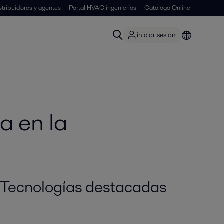
stribuidores y agentes
Portal HVAC ingenierías
Catálogo Online
iniciar sesión
a en la
Tecnologías destacadas