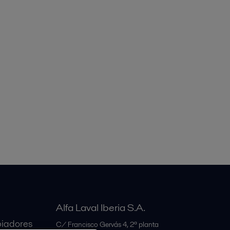
Alfa Laval Iberia S.A.
iadores
C/ Francisco Gervás 4, 2ª planta