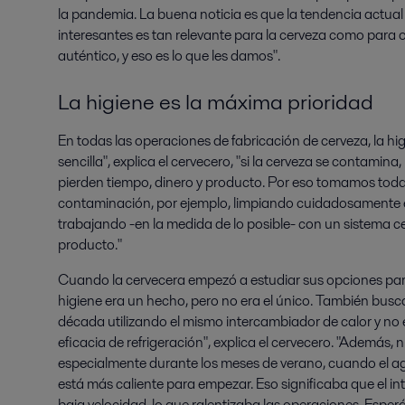
la pandemia. La buena noticia es que la tendencia actual
interesantes es tan relevante para la cerveza como para ot
auténtico, y eso es lo que les damos".
La higiene es la máxima prioridad
En todas las operaciones de fabricación de cerveza, la hi
sencilla", explica el cervecero, "si la cerveza se contamina,
pierden tiempo, dinero y producto. Por eso tomamos todas
contaminación, por ejemplo, limpiando cuidadosamente el
trabajando -en la medida de lo posible- con un sistema c
producto."
Cuando la cervecera empezó a estudiar sus opciones para
higiene era un hecho, pero no era el único. También bus
década utilizando el mismo intercambiador de calor y no
eficacia de refrigeración", explica el cervecero. "Además
especialmente durante los meses de verano, cuando el agu
está más caliente para empezar. Eso significaba que el i
baja velocidad, lo que ralentizaba las operaciones. Es