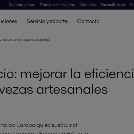
Quiénes somos
Trabaja con nosotros
Webinars
Sostenibilidad
Di
uciones
Servicio y soporte
Contacto
boración de cervezas artesanales
o: mejorar la eficienci
vezas artesanales
e de Europa quiso sustituir el
friar el mosto eligieron un H4 de la