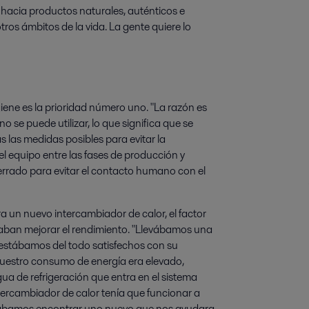
 hacia productos naturales, auténticos e
ros ámbitos de la vida. La gente quiere lo
giene es la prioridad número uno. "La razón es
 no se puede utilizar, lo que significa que se
 las medidas posibles para evitar la
 equipo entre las fases de producción y
errado para evitar el contacto humano con el
 un nuevo intercambiador de calor, el factor
caban mejorar el rendimiento. "Llevábamos una
 estábamos del todo satisfechos con su
, nuestro consumo de energía era elevado,
a de refrigeración que entra en el sistema
ntercambiador de calor tenía que funcionar a
perábamos encontrar uno nuevo que nos ayudara