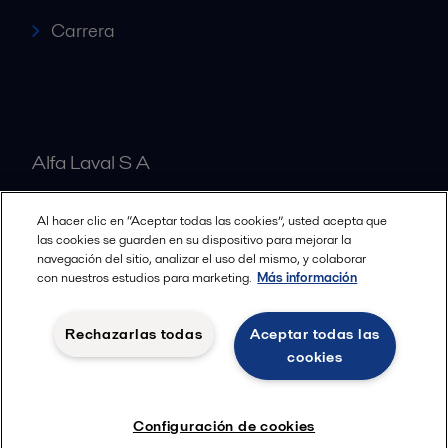
Carrera
Alfa Laval S A
Al hacer clic en “Aceptar todas las cookies”, usted acepta que
Nuestras oficinas
las cookies se guarden en su dispositivo para mejorar la
navegación del sitio, analizar el uso del mismo, y colaborar
con nuestros estudios para marketing.
Más información
Cookies policy
Términos y condiciones legales
Rechazarlas todas
Aceptar todas las
Política de Privacidad
cookies
Seguir
Configuración de cookies
© 2015-2026ALFA LAVAL