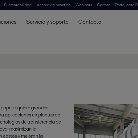
Sustentabilidad
Acerca de nosotros
Webinars
Carrera
Portal para D
uciones
Servicio y soporte
Contacto
e papel requiere grandes
a aplicaciones en plantas de
ecnologías de transferencia de
Laval maximizan la
n costos y mejoran la