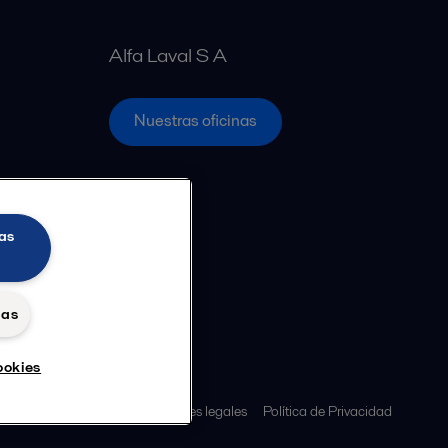
Alfa Laval S A
Nuestras oficinas
as
das
ookies
s policy
Términos y condiciones legales
Política de Privacidad