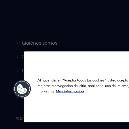
Accesos rápidos
Quiénes somos
Servicio y soporte
Canales de Venta Autorizados
Al hacer clic en “Aceptar todas las cookies”, usted acepta
Revista HERE
mejorar la navegación del sitio, analizar el uso del mismo
marketing.
Más información
Carrera
© 2015-2026ALFA LAVAL