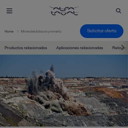
Solicitar oferta
Home
Minerales básicos y minería
Productos relacionados
Aplicaciones relacionadas
Relaves