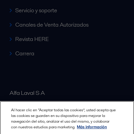
Servicio y soporte
Canales de Venta Autorizados
Revista HERE
Carrera
Alfa Laval S A
Al hacer clic en “Aceptar todas las cookies”, usted acepta que
Nuestras oficinas
las cookies se guarden en su dispositivo para mejorar la
navegación del sitio, analizar el uso del mismo, y colaborar
con nuestros estudios para marketing.
Más información