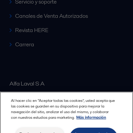
Servicio y soporte
Canales de Venta Autorizados
Revista HERE
Carrera
Alfa Laval S A
Al hacer clic en “Aceptar todas las cookies”, usted acepta que
Nuestras oficinas
las cookies se guarden en su dispositivo para mejorar la
navegación del sitio, analizar el uso del mismo, y colaborar
con nuestros estudios para marketing.
Más información
Cookies policy
Términos y condiciones legales