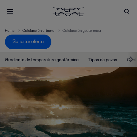
Home
Calefacción urbana
Calefacción geotérmica
Solicitar oferta
Gradiente de temperatura geotérmica
Tipos de pozos
Cont