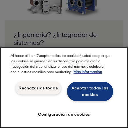
¿Ingeniería? ¿Integrador de
sistemas?
Al hacer clic en “Aceptar todas las cookies”, usted acepta que
¿Es usted consultor? ¡Atención! Gracias a décadas
las cookies se guarden en su dispositivo para mejorar la
de experiencia en el intercambio de calor, Alfa Laval
navegación del sitio, analizar el uso del mismo, y colaborar
ofrece recursos especializados para los retos
con nuestros estudios para marketing.
Más información
actuales de calefacción y refrigeración. Descubra
respuestas a preguntas complejas sobre todo tipo
Rechazarlas todas
Aceptar todas las
de temas, desde la eficiencia energética hasta los
cookies
refrigerantes naturales, junto con herramientas
útiles que simplifican la búsqueda de la tecnología
adecuada para su aplicación.
Configuración de cookies