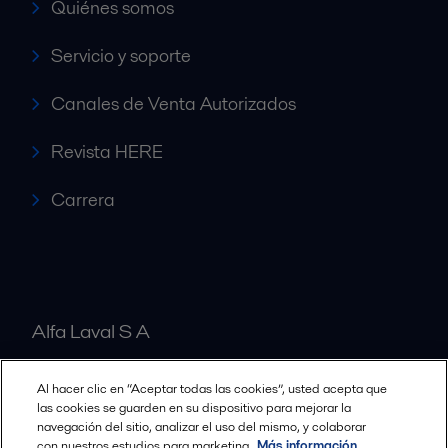
Quiénes somos
Servicio y soporte
Canales de Venta Autorizados
Revista HERE
Carrera
Alfa Laval S A
Al hacer clic en “Aceptar todas las cookies”, usted acepta que
Nuestras oficinas
las cookies se guarden en su dispositivo para mejorar la
navegación del sitio, analizar el uso del mismo, y colaborar
con nuestros estudios para marketing.
Más información