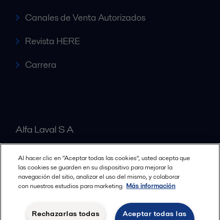
Canales de Venta Autorizados
Revista HERE
Carrera
Alfa Laval S A
Al hacer clic en “Aceptar todas las cookies”, usted acepta que
Nuestras oficinas
las cookies se guarden en su dispositivo para mejorar la
navegación del sitio, analizar el uso del mismo, y colaborar
con nuestros estudios para marketing.
Más información
Cookies policy
Términos y condiciones legales
Rechazarlas todas
Aceptar todas las
Política de Privacidad