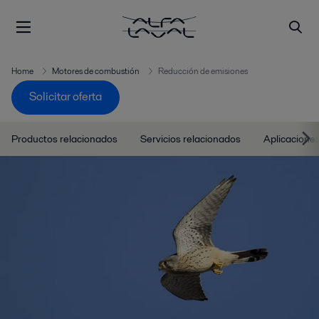
Home
Motores de combustión
Reducción de emisiones
Solicitar oferta
Productos relacionados
Servicios relacionados
Aplicacione