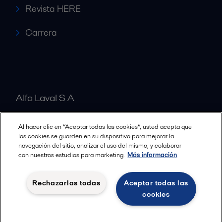
Revista HERE
Carrera
Alfa Laval S A
Al hacer clic en “Aceptar todas las cookies”, usted acepta que
Nuestras oficinas
las cookies se guarden en su dispositivo para mejorar la
navegación del sitio, analizar el uso del mismo, y colaborar
con nuestros estudios para marketing.
Más información
Cookies policy
Términos y condiciones legales
Rechazarlas todas
Aceptar todas las
Política de Privacidad
cookies
Seguir