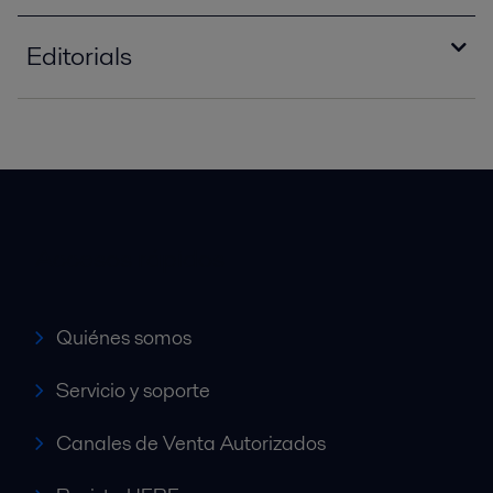
Editorials
editorial_warming_to_the_challenge_PPI0056
0EN.pdf
2016-10-25 663 kB
editorial_bioenergy_insight_PPI00514EN.pdf
2016-10-25 631 kB
Accesos rápidos
editorial_PPI00281EN.pdf
2016-10-25 473 kB
Quiénes somos
Servicio y soporte
Canales de Venta Autorizados