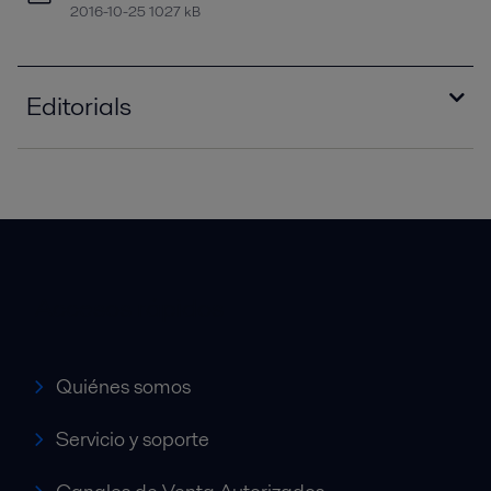
2016-10-25 1027 kB
Editorials
editorial_warming_to_the_challenge_PPI0056
0EN.pdf
2016-10-25 663 kB
editorial_bioenergy_insight_PPI00514EN.pdf
2016-10-25 631 kB
Accesos rápidos
editorial_PPI00281EN.pdf
2016-10-25 473 kB
Quiénes somos
Servicio y soporte