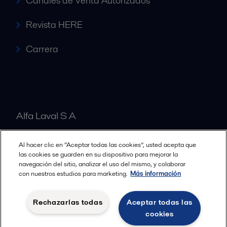
Canales de Venta Autorizados
Revista HERE
Carrera
Alfa Laval S A
Al hacer clic en “Aceptar todas las cookies”, usted acepta que
Nuestras oficinas
las cookies se guarden en su dispositivo para mejorar la
navegación del sitio, analizar el uso del mismo, y colaborar
con nuestros estudios para marketing.
Más información
Cookies policy
Términos y condiciones legales
Rechazarlas todas
Aceptar todas las
Política de Privacidad
cookies
Seguir