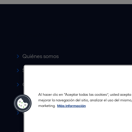
Accesos rápidos
Quiénes somos
Servicio y soporte
Canales de Venta Autorizados
Al hacer clic en “Aceptar todas las cookies”, usted acepta
Revista HERE
mejorar la navegación del sitio, analizar el uso del mismo
marketing.
Más información
Carrera