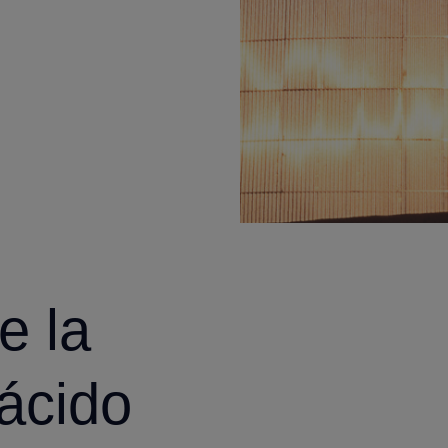
e la
ácido