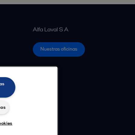
Alfa Laval S A
Nuestras oficinas
as
das
ookies