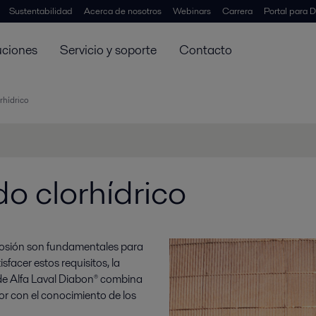
Sustentabilidad
Acerca de nosotros
Webinars
Carrera
Portal para D
uciones
Servicio y soporte
Contacto
rhídrico
o clorhídrico
orrosión son fundamentales para
sfacer estos requisitos, la
de Alfa Laval Diabon® combina
or con el conocimiento de los