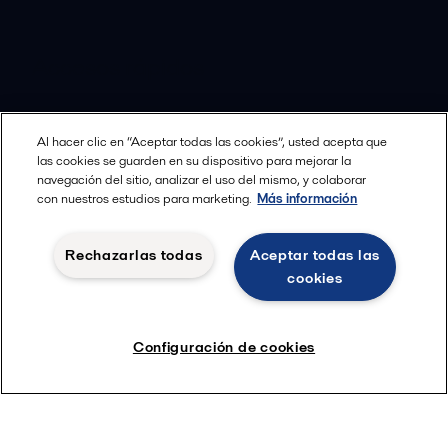
Accesos rápidos
Quiénes somos
Al hacer clic en “Aceptar todas las cookies”, usted acepta que
las cookies se guarden en su dispositivo para mejorar la
navegación del sitio, analizar el uso del mismo, y colaborar
Servicio y soporte
con nuestros estudios para marketing.
Más información
Canales de Venta Autorizados
Rechazarlas todas
Aceptar todas las
cookies
Revista HERE
Carrera
Configuración de cookies