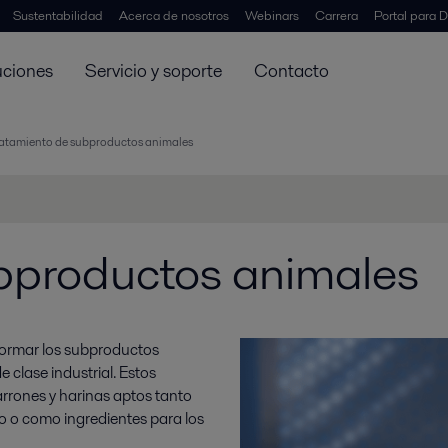
Sustentabilidad
Acerca de nosotros
Webinars
Carrera
Portal para D
uciones
Servicio y soporte
Contacto
atamiento de subproductos animales
bproductos animales
ormar los subproductos
 clase industrial. Estos
arrones y harinas aptos tanto
 o como ingredientes para los