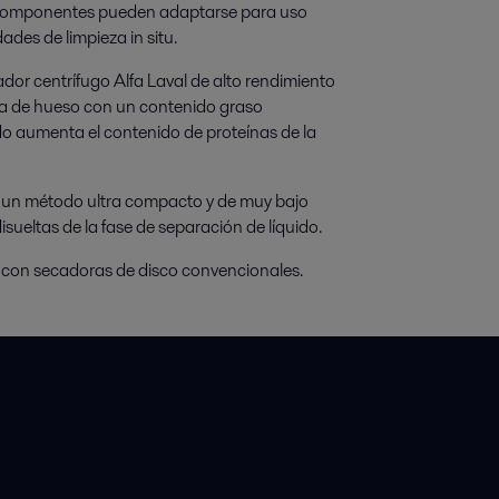
s componentes pueden adaptarse para uso
des de limpieza in situ.
ador centrífugo Alfa Laval de alto rendimiento
na de hueso con un contenido graso
do aumenta el contenido de proteínas de la
s un método ultra compacto y de muy bajo
ueltas de la fase de separación de líquido.
 o con secadoras de disco convencionales.