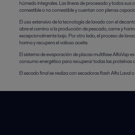
húmedo integrales. Las líneas de procesado y todos su
comestible o no comestible y cuentan con plenas capacida
El uso extensivo de la tecnología de lavado con el decant
abre el camino a la producción de pescado, carne y hari
excepcionalmente bajo. Por otro lado, el proceso de lava
harina y recupera el valioso aceite.
El sistema de evaporación de placas multifase AlfaVap e
consumo energético para recuperar todas las proteínas dis
El secado final se realiza con secadoras flash Alfa Laval
Accesos rápidos